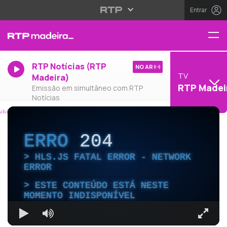
Entrar
RTP Notícias (RTP
NO AR
TV
Madeira)
RTP Madei
Emissão em simultâneo com RTP
Notícias
ERRO
204
HLS.JS FATAL ERROR - NETWORK
ERROR
ESTE CONTEÚDO ESTÁ NESTE
MOMENTO INDISPONÍVEL