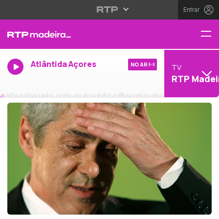
Entrar
Atlântida Açores
NO AR
TV
RTP Madei