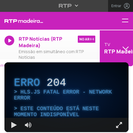
Entrar
RTP Notícias (RTP
NO AR
TV
Madeira)
RTP Madei
Emissão em simultâneo com RTP
Notícias
ERRO
204
HLS.JS FATAL ERROR - NETWORK
ERROR
ESTE CONTEÚDO ESTÁ NESTE
MOMENTO INDISPONÍVEL