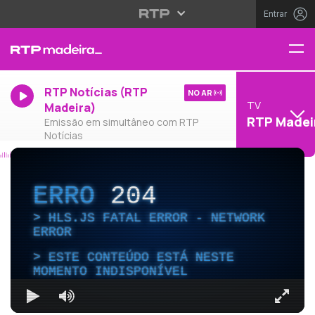
Entrar
RTP Notícias (RTP
NO AR
TV
Madeira)
RTP Madei
Emissão em simultâneo com RTP
Notícias
ERRO
204
HLS.JS FATAL ERROR - NETWORK
ERROR
ESTE CONTEÚDO ESTÁ NESTE
MOMENTO INDISPONÍVEL