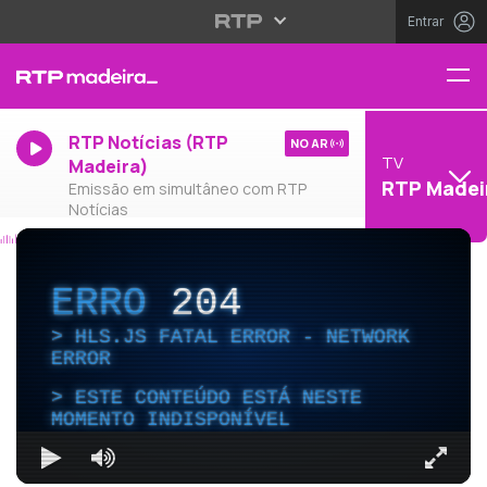
Entrar
RTP Notícias (RTP
NO AR
TV
Madeira)
RTP Madei
Emissão em simultâneo com RTP
Notícias
ERRO
204
HLS.JS FATAL ERROR - NETWORK
ERROR
ESTE CONTEÚDO ESTÁ NESTE
MOMENTO INDISPONÍVEL