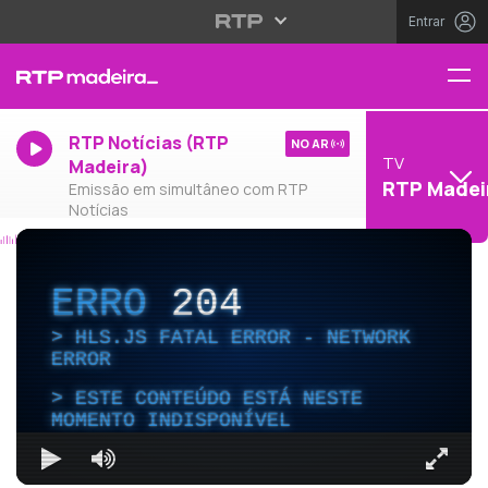
Entrar
RTP Notícias (RTP
NO AR
TV
Madeira)
RTP Madei
Emissão em simultâneo com RTP
Notícias
ERRO
204
HLS.JS FATAL ERROR - NETWORK
ERROR
ESTE CONTEÚDO ESTÁ NESTE
MOMENTO INDISPONÍVEL