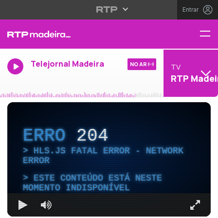
Entrar
Telejornal Madeira
NO AR
TV
RTP Madei
ERRO
204
HLS.JS FATAL ERROR - NETWORK
ERROR
ESTE CONTEÚDO ESTÁ NESTE
MOMENTO INDISPONÍVEL