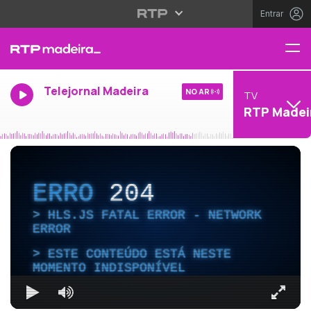
Entrar
Telejornal Madeira
NO AR
TV
RTP Madei
ERRO
204
HLS.JS FATAL ERROR - NETWORK
ERROR
ESTE CONTEÚDO ESTÁ NESTE
MOMENTO INDISPONÍVEL