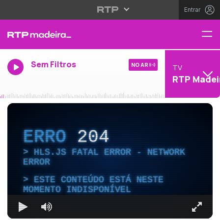
Entrar
Sem Filtros
NO AR
TV
RTP Madei
ERRO
204
HLS.JS FATAL ERROR - NETWORK
ERROR
ESTE CONTEÚDO ESTÁ NESTE
MOMENTO INDISPONÍVEL