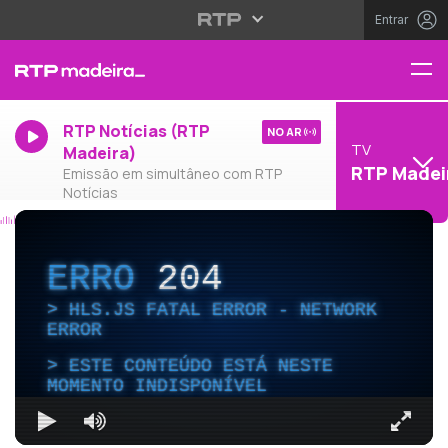
Entrar
RTP Notícias (RTP
NO AR
TV
Madeira)
RTP Madei
Emissão em simultâneo com RTP
Notícias
ERRO
204
HLS.JS FATAL ERROR - NETWORK
ERROR
ESTE CONTEÚDO ESTÁ NESTE
MOMENTO INDISPONÍVEL