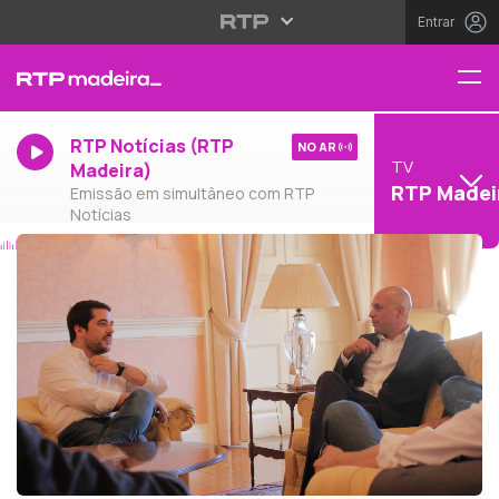
Entrar
RTP Notícias (RTP
NO AR
TV
Madeira)
RTP Madei
Emissão em simultâneo com RTP
Notícias