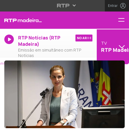
Entrar
RTP Notícias (RTP
NO AR
TV
Madeira)
RTP Madei
Emissão em simultâneo com RTP
Notícias