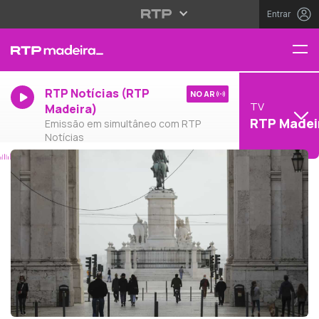
Entrar
RTP Notícias (RTP
NO AR
TV
Madeira)
RTP Madei
Emissão em simultâneo com RTP
Notícias