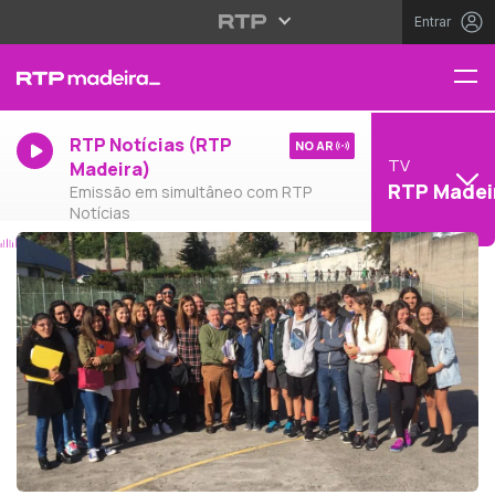
Entrar
RTP Notícias (RTP
NO AR
TV
Madeira)
RTP Madei
Emissão em simultâneo com RTP
Notícias