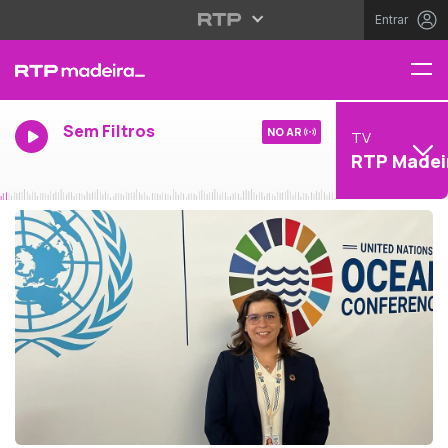
Entrar
Sem Filtros
NO AR
TV
RTP Madei