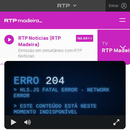
Entrar
RTP Notícias (RTP
NO AR
TV
Madeira)
RTP Madei
Emissão em simultâneo com RTP
Notícias
ERRO
204
HLS.JS FATAL ERROR - NETWORK
ERROR
ESTE CONTEÚDO ESTÁ NESTE
MOMENTO INDISPONÍVEL