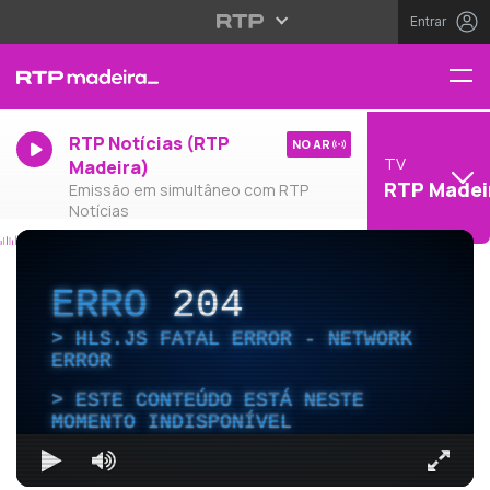
Entrar
RTP Notícias (RTP
NO AR
TV
Madeira)
RTP Madei
Emissão em simultâneo com RTP
Notícias
ERRO
204
HLS.JS FATAL ERROR - NETWORK
ERROR
ESTE CONTEÚDO ESTÁ NESTE
MOMENTO INDISPONÍVEL