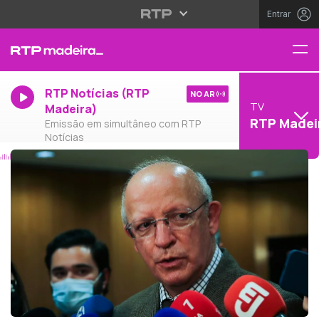
Entrar
RTP Notícias (RTP
NO AR
TV
Madeira)
RTP Madei
Emissão em simultâneo com RTP
Notícias