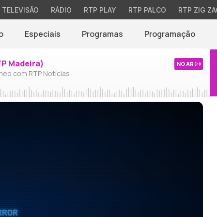
TELEVISÃO
RÁDIO
RTP PLAY
RTP PALCO
RTP ZIG ZA
o
Especiais
Programas
Programação
TP Madeira)
NO AR
neo com RTP Notícias
RROR