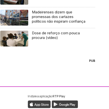
Madeirenses dizem que
promessas dos cartazes
políticos não inspiram confiança
Dose de reforço com pouca
procura (vídeo)
PUB
Instale a aplicação
RTP Play
ebook da RTP Madeira
nstagram da RTP Madeira