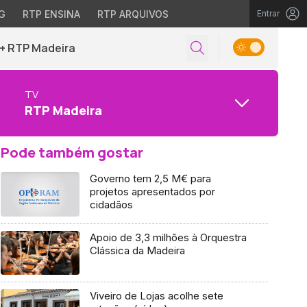
G
RTP ENSINA
RTP ARQUIVOS
Entrar
+ RTP Madeira
TV
RTP Madeira
Pode também gostar
Governo tem 2,5 M€ para
projetos apresentados por
cidadãos
Apoio de 3,3 milhões à Orquestra
Clássica da Madeira
Viveiro de Lojas acolhe sete