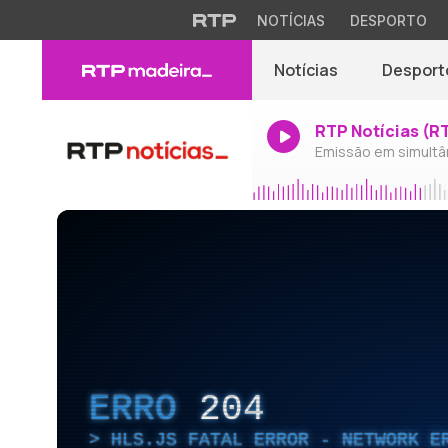
NOTÍCIAS
DESPORTO
Notícias
Desport
RTP Notícias (R
Emissão em simultâ
ERRO
204
HLS.JS FATAL ERROR - NETWORK E