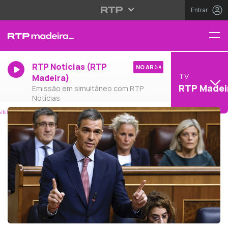
Entrar
RTP Notícias (RTP
NO AR
TV
Madeira)
RTP Madei
Emissão em simultâneo com RTP
Notícias