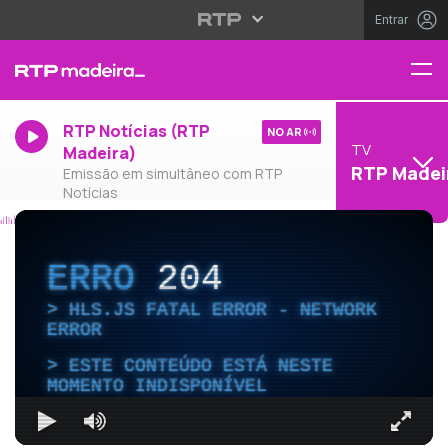
Entrar
RTP Notícias (RTP
NO AR
TV
Madeira)
RTP Madei
Emissão em simultâneo com RTP
Notícias
ERRO
204
HLS.JS FATAL ERROR - NETWORK
ERROR
ESTE CONTEÚDO ESTÁ NESTE
MOMENTO INDISPONÍVEL