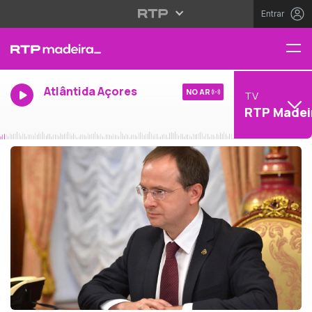
Entrar
Atlântida Açores
NO AR
TV
RTP Madei