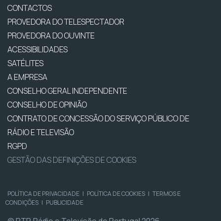
CONTACTOS
PROVEDORA DO TELESPECTADOR
PROVEDORA DO OUVINTE
ACESSIBILIDADES
SATÉLITES
A EMPRESA
CONSELHO GERAL INDEPENDENTE
CONSELHO DE OPINIÃO
CONTRATO DE CONCESSÃO DO SERVIÇO PÚBLICO DE
RÁDIO E TELEVISÃO
RGPD
GESTÃO DAS DEFINIÇÕES DE COOKIES
POLÍTICA DE PRIVACIDADE
|
POLÍTICA DE COOKIES
|
TERMOS E
CONDIÇÕES
|
PUBLICIDADE
© RTP, Rádio e Televisão de Portugal 2026