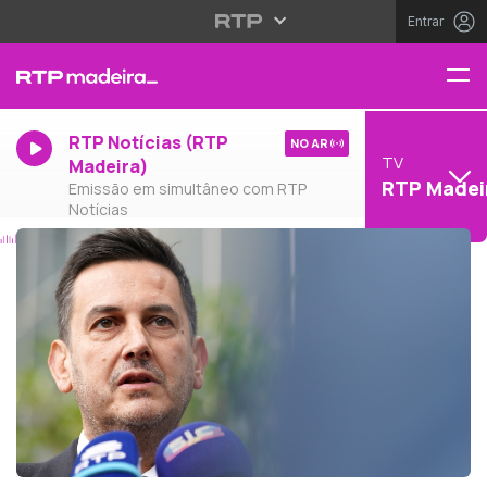
Entrar
RTP Notícias (RTP
NO AR
TV
Madeira)
RTP Madei
Emissão em simultâneo com RTP
Notícias