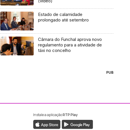
(vídeo)
Estado de calamidade
prolongado até setembro
Câmara do Funchal aprova novo
regulamento para a atividade de
táxi no concelho
PUB
Instale a aplicação
RTP Play
ebook da RTP Madeira
nstagram da RTP Madeira