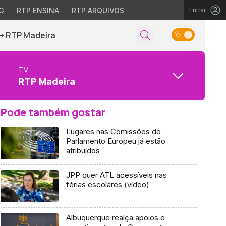
G
RTP ENSINA
RTP ARQUIVOS
Entrar
+ RTP Madeira
TV
RTP Madeira
Pode também gostar
Lugares nas Comissões do
Parlamento Europeu já estão
atribuídos
JPP quer ATL acessíveis nas
férias escolares (vídeo)
Albuquerque realça apoios e