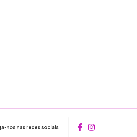
Aceder ao Fac
Aceder ao I
ga-nos nas redes sociais