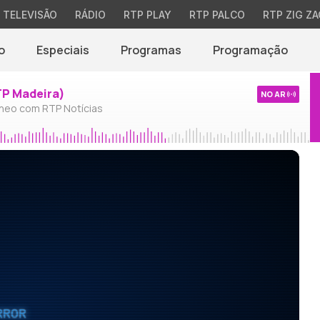
TELEVISÃO
RÁDIO
RTP PLAY
RTP PALCO
RTP ZIG ZA
o
Especiais
Programas
Programação
TP Madeira)
NO AR
neo com RTP Notícias
RROR