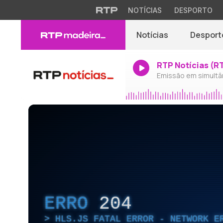
NOTÍCIAS
DESPORTO
Notícias
Desport
RTP Notícias (R
Emissão em simultâ
ERRO
204
HLS.JS FATAL ERROR - NETWORK E