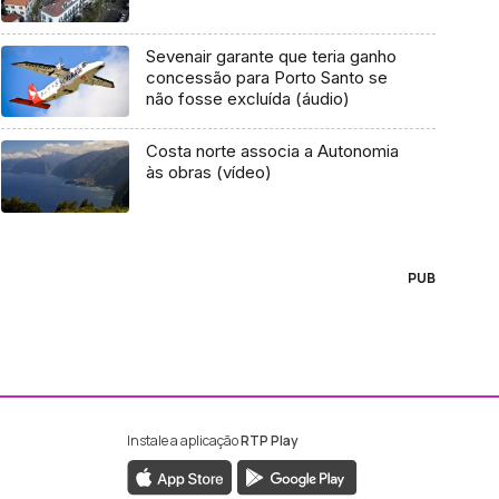
Sevenair garante que teria ganho
concessão para Porto Santo se
não fosse excluída (áudio)
Costa norte associa a Autonomia
às obras (vídeo)
PUB
Instale a aplicação
RTP Play
ebook da RTP Madeira
nstagram da RTP Madeira