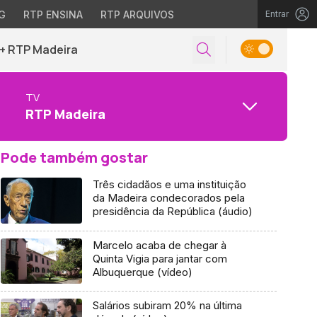
G
RTP ENSINA
RTP ARQUIVOS
Entrar
+ RTP Madeira
TV
RTP Madeira
Pode também gostar
Três cidadãos e uma instituição
da Madeira condecorados pela
presidência da República (áudio)
Marcelo acaba de chegar à
Quinta Vigia para jantar com
Albuquerque (vídeo)
Salários subiram 20% na última