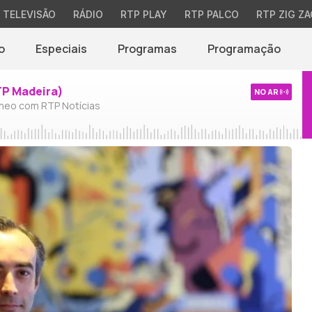
TELEVISÃO
RÁDIO
RTP PLAY
RTP PALCO
RTP ZIG ZA
o
Especiais
Programas
Programação
TP Madeira)
NO AR
neo com RTP Notícias