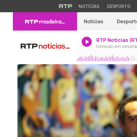
NOTÍCIAS
DESPORTO
Notícias
Desport
RTP Notícias (R
Emissão em simultâ