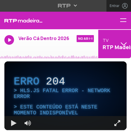
Entrar
Verão Cá Dentro 2026
NO AR
TV
RTP Madei
ERRO
204
HLS.JS FATAL ERROR - NETWORK
ERROR
ESTE CONTEÚDO ESTÁ NESTE
MOMENTO INDISPONÍVEL