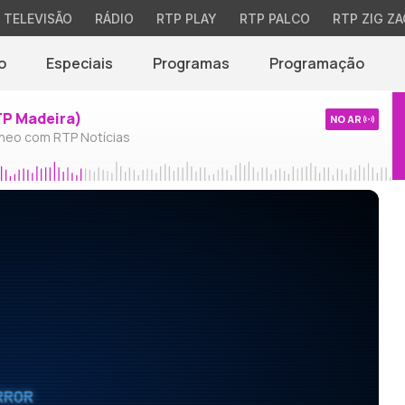
TELEVISÃO
RÁDIO
RTP PLAY
RTP PALCO
RTP ZIG ZA
o
Especiais
Programas
Programação
TP Madeira)
NO AR
neo com RTP Notícias
RROR