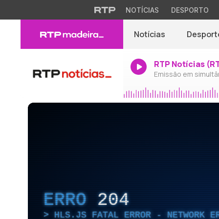
NOTÍCIAS
DESPORTO
Notícias
Desport
RTP Notícias (R
Emissão em simultâ
ERRO
204
HLS.JS FATAL ERROR - NETWORK E