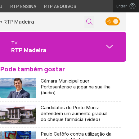
G
RTP ENSINA
RTP ARQUIVOS
Entrar
+ RTP Madeira
TV
RTP Madeira
Pode também gostar
Câmara Municipal quer
Portosantense a jogar na sua ilha
(áudio)
Candidatos do Porto Moniz
defendem um aumento gradual
do cheque farmácia (vídeo)
Paulo Cafôfo contra utilização da