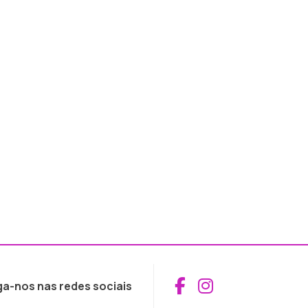
Aceder ao Fac
Aceder ao I
ga-nos nas redes sociais