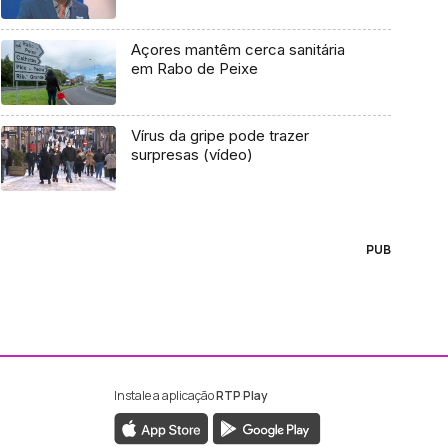
Açores mantêm cerca sanitária
em Rabo de Peixe
Vírus da gripe pode trazer
surpresas (vídeo)
PUB
Instale a aplicação
RTP Play
ebook da RTP Madeira
nstagram da RTP Madeira