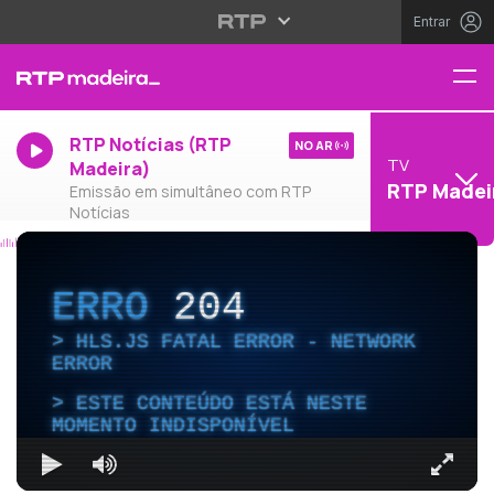
Entrar
RTP Notícias (RTP
NO AR
TV
Madeira)
RTP Madei
Emissão em simultâneo com RTP
Notícias
ERRO
204
HLS.JS FATAL ERROR - NETWORK
ERROR
ESTE CONTEÚDO ESTÁ NESTE
MOMENTO INDISPONÍVEL