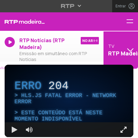
Entrar
RTP Notícias (RTP
NO AR
TV
Madeira)
RTP Madei
Emissão em simultâneo com RTP
Notícias
ERRO
204
HLS.JS FATAL ERROR - NETWORK
ERROR
ESTE CONTEÚDO ESTÁ NESTE
MOMENTO INDISPONÍVEL