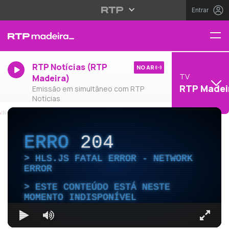
Entrar
RTP Notícias (RTP
NO AR
TV
Madeira)
RTP Madei
Emissão em simultâneo com RTP
Notícias
ERRO
204
HLS.JS FATAL ERROR - NETWORK
ERROR
ESTE CONTEÚDO ESTÁ NESTE
MOMENTO INDISPONÍVEL