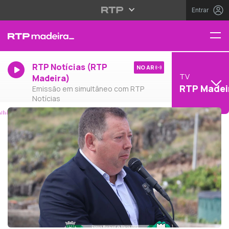
Entrar
RTP Notícias (RTP
NO AR
TV
Madeira)
RTP Madei
Emissão em simultâneo com RTP
Notícias