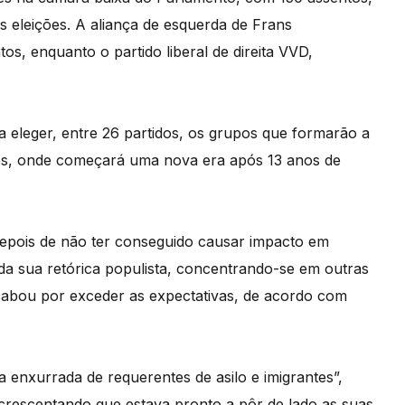
s eleições. A aliança de esquerda de Frans
, enquanto o partido liberal de direita VVD,
 eleger, entre 26 partidos, os grupos que formarão a
os, onde começará uma nova era após 13 anos de
 depois de não ter conseguido causar impacto em
 da sua retórica populista, concentrando-se em outras
cabou por exceder as expectativas, de acordo com
enxurrada de requerentes de asilo e imigrantes”,
 acrescentando que estava pronto a pôr de lado as suas