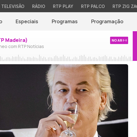
TELEVISÃO
RÁDIO
RTP PLAY
RTP PALCO
RTP ZIG ZA
o
Especiais
Programas
Programação
TP Madeira)
NO AR
neo com RTP Notícias