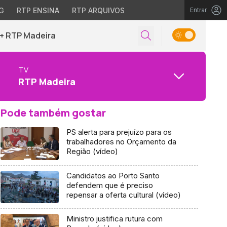
G
RTP ENSINA
RTP ARQUIVOS
Entrar
+ RTP Madeira
TV
RTP Madeira
Pode também gostar
PS alerta para prejuízo para os
trabalhadores no Orçamento da
Região (vídeo)
Candidatos ao Porto Santo
defendem que é preciso
repensar a oferta cultural (vídeo)
Ministro justifica rutura com