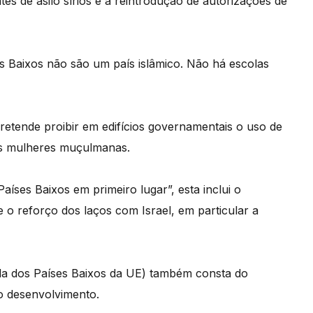
tes de asilo sírios e a reintrodução de autorizações de
es Baixos não são um país islâmico. Não há escolas
pretende proibir em edifícios governamentais o uso de
as mulheres muçulmanas.
íses Baixos em primeiro lugar”, esta inclui o
o reforço dos laços com Israel, em particular a
ída dos Países Baixos da UE) também consta do
o desenvolvimento.