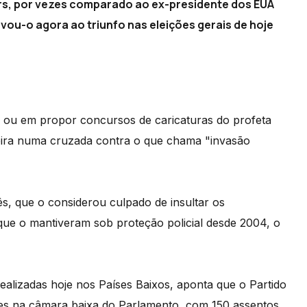
ders, por vezes comparado ao ex-presidente dos EUA
evou-o agora ao triunfo nas eleições gerais de hoje
 ou em propor concursos de caricaturas do profeta
eira numa cruzada contra o que chama "invasão
s, que o considerou culpado de insultar os
que o mantiveram sob proteção policial desde 2004, o
ealizadas hoje nos Países Baixos, aponta que o Partido
res na câmara baixa do Parlamento, com 150 assentos,