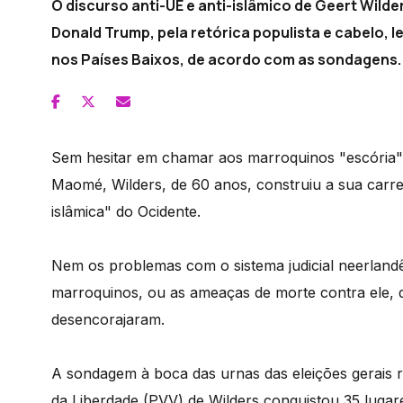
O discurso anti-UE e anti-islâmico de Geert Wil
Donald Trump, pela retórica populista e cabelo, l
nos Países Baixos, de acordo com as sondagens.
Sem hesitar em chamar aos marroquinos "escória"
Maomé, Wilders, de 60 anos, construiu a sua carr
islâmica" do Ocidente.
Nem os problemas com o sistema judicial neerlandê
marroquinos, ou as ameaças de morte contra ele, 
desencorajaram.
A sondagem à boca das urnas das eleições gerais r
da Liberdade (PVV) de Wilders conquistou 35 luga