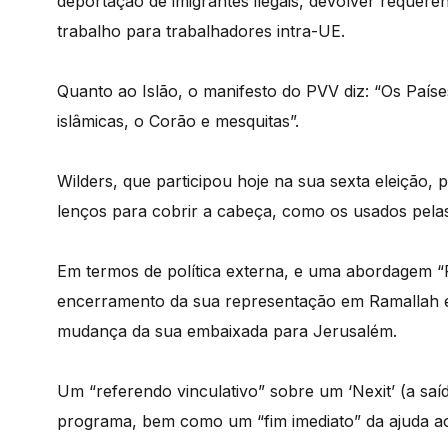
deportação de imigrantes ilegais, devolver requeren
trabalho para trabalhadores intra-UE.
Quanto ao Islão, o manifesto do PVV diz: “Os País
islâmicas, o Corão e mesquitas”.
Wilders, que participou hoje na sua sexta eleição, 
lenços para cobrir a cabeça, como os usados pel
Em termos de política externa, e uma abordagem “Pa
encerramento da sua representação em Ramallah e 
mudança da sua embaixada para Jerusalém.
Um “referendo vinculativo” sobre um ‘Nexit’ (a sa
programa, bem como um “fim imediato” da ajuda a