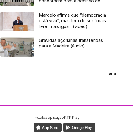
concordam com a decisão de
Marcelo (áudio)
Marcelo afirma que “democracia
está viva”, mas tem de ser “mais
livre, mais igual” (vídeo)
Grávidas açorianas transferidas
para a Madeira (áudio)
PUB
Instale a aplicação
RTP Play
ebook da RTP Madeira
nstagram da RTP Madeira