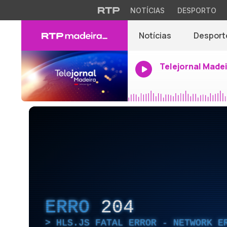
NOTÍCIAS
DESPORTO
Notícias
Desport
Telejornal Made
ERRO
204
HLS.JS FATAL ERROR - NETWORK E