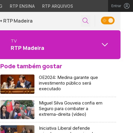
G
RTP ENSINA
RTP ARQUIVOS
Entrar
+ RTP Madeira
TV
RTP Madeira
Pode também gostar
OE2024: Medina garante que
investimento público será
executado
Miguel Silva Gouveia confia em
Seguro para combater a
extrema-direita (vídeo)
Iniciativa Liberal defende