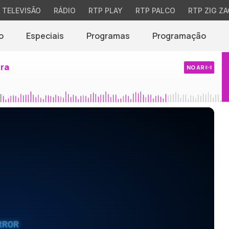
TELEVISÃO
RÁDIO
RTP PLAY
RTP PALCO
RTP ZIG ZA
o
Especiais
Programas
Programação
ira
NO AR
RROR