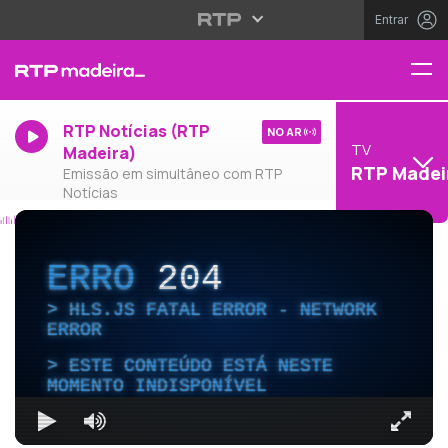
Entrar
RTP Notícias (RTP
NO AR
TV
Madeira)
RTP Madei
Emissão em simultâneo com RTP
Notícias
ERRO
204
HLS.JS FATAL ERROR - NETWORK
ERROR
ESTE CONTEÚDO ESTÁ NESTE
MOMENTO INDISPONÍVEL