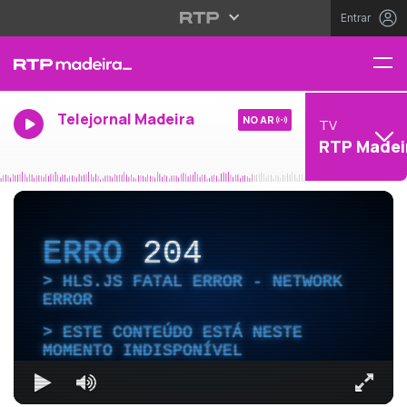
Entrar
Telejornal Madeira
NO AR
TV
RTP Madei
ERRO
204
HLS.JS FATAL ERROR - NETWORK
ERROR
ESTE CONTEÚDO ESTÁ NESTE
MOMENTO INDISPONÍVEL