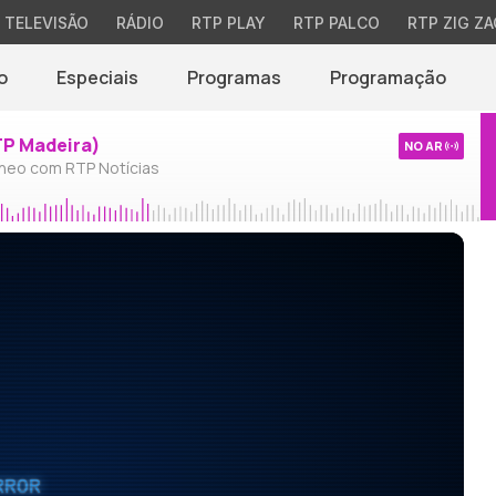
TELEVISÃO
RÁDIO
RTP PLAY
RTP PALCO
RTP ZIG ZA
o
Especiais
Programas
Programação
TP Madeira)
NO AR
neo com RTP Notícias
RROR