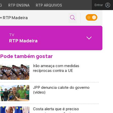
G
RTP ENSINA
RTP ARQUIVOS
Entrar
+ RTP Madeira
TV
RTP Madeira
Pode também gostar
Irão ameaça com medidas
recíprocas contra a UE
JPP denuncia calote do governo
(vídeo)
Costa alerta que é preciso