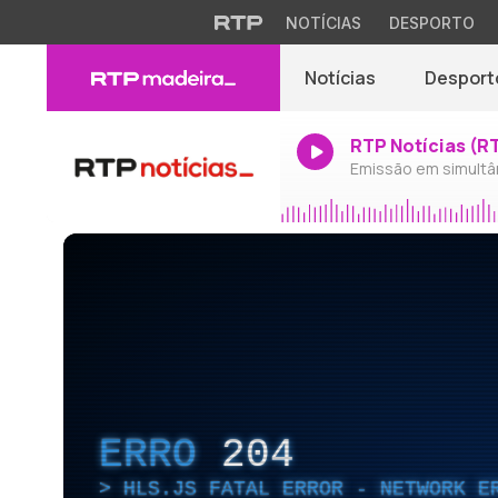
NOTÍCIAS
DESPORTO
Notícias
Desport
RTP Notícias (R
Emissão em simultâ
ERRO
204
HLS.JS FATAL ERROR - NETWORK E