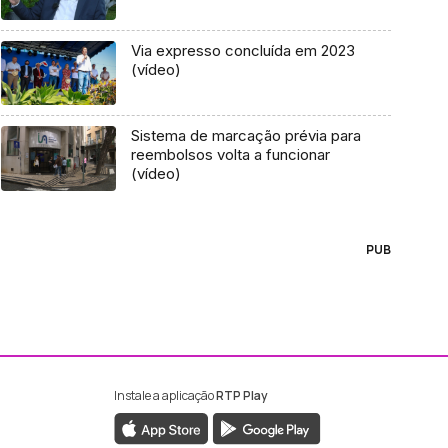
Via expresso concluída em 2023
(vídeo)
Sistema de marcação prévia para
reembolsos volta a funcionar
(vídeo)
PUB
Instale a aplicação
RTP Play
ebook da RTP Madeira
nstagram da RTP Madeira