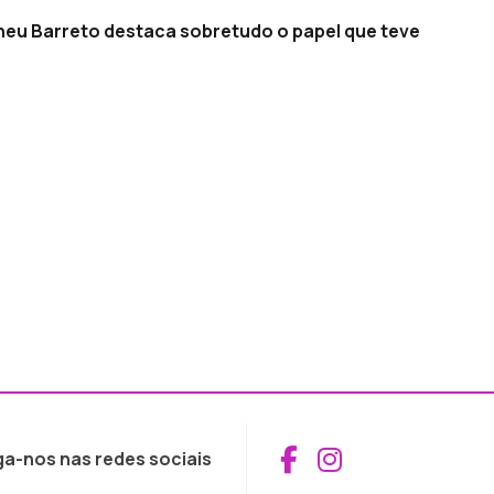
eneu Barreto destaca sobretudo o papel que teve
Aceder ao Fac
Aceder ao I
ga-nos nas redes sociais