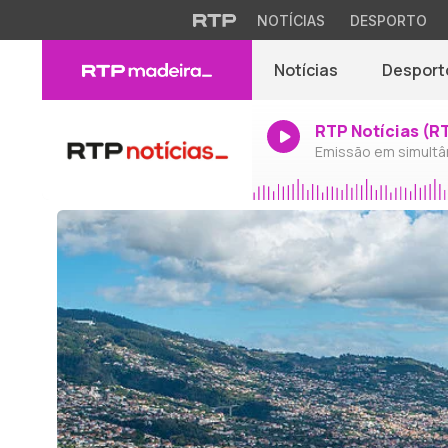
NOTÍCIAS
DESPORTO
Notícias
Desport
RTP Notícias (R
Emissão em simultâ