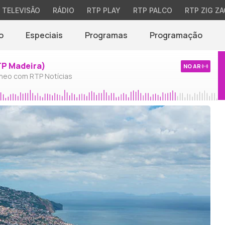
TELEVISÃO
RÁDIO
RTP PLAY
RTP PALCO
RTP ZIG ZA
o
Especiais
Programas
Programação
TP Madeira)
NO AR
neo com RTP Notícias