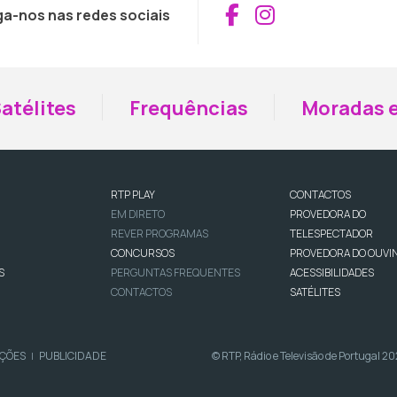
Aceder ao Fac
Aceder ao I
ga-nos nas redes sociais
atélites
Frequências
Moradas e
RTP PLAY
CONTACTOS
EM DIRETO
PROVEDORA DO
REVER PROGRAMAS
TELESPECTADOR
CONCURSOS
PROVEDORA DO OUVI
S
PERGUNTAS FREQUENTES
ACESSIBILIDADES
CONTACTOS
SATÉLITES
IÇÕES
PUBLICIDADE
© RTP, Rádio e Televisão de Portugal 2
|