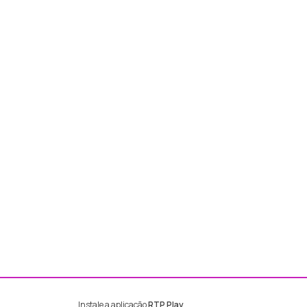
Instale a aplicação
RTP Play