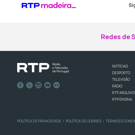
Si
Redes de S
NOTÍCIAS
DESPORTO
TELEVISÃO
RÁDIO
RTP ARQUIVO
RTP ENSINA
POLÍTICA DE PRIVACIDADE
POLÍTICA DE COOKIES
TERMOS E COND
|
|