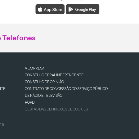
ebook da RTP Madeira
nstagram da RTP Madeira
 Telefones
A EMPRESA
CONSELHO GERAL INDEPENDENTE
CONSELHO DE OPINIÃO
NTE
CONTRATO DE CONCESSÃO DO SERVIÇO PÚBLICO
DE RÁDIO E TELEVISÃO
RGPD
GESTÃO DAS DEFINIÇÕES DE COOKIES
026