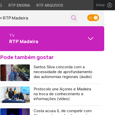
G
RTP ENSINA
RTP ARQUIVOS
Entrar
+ RTP Madeira
TV
RTP Madeira
Pode também gostar
Santos Silva concorda com a
necessidade de aprofundamento
das autonomias regionais (áudio)
Protocolo une Açores e Madeira
na troca de conhecimento e
informações (vídeo)
Costa acusa IL de competir com