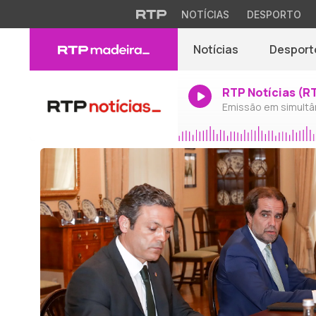
NOTÍCIAS
DESPORTO
Notícias
Desport
RTP Notícias (R
Emissão em simultâ