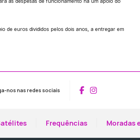
para as despesas de funcionamento há um apoio do
o de euros divididos pelos dois anos, a entregar em
Aceder ao Fac
Aceder ao I
ga-nos nas redes sociais
atélites
Frequências
Moradas e