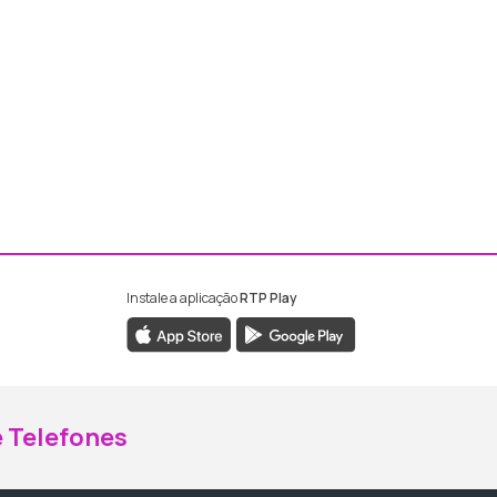
Instale a aplicação
RTP Play
ebook da RTP Madeira
nstagram da RTP Madeira
 Telefones