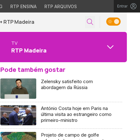
G
RTP ENSINA
RTP ARQUIVOS
Entrar
+ RTP Madeira
TV
RTP Madeira
Pode também gostar
Zelensky satisfeito com
abordagem da Rússia
António Costa hoje em Paris na
última visita ao estrangeiro como
primeiro-ministro
Projeto de campo de golfe