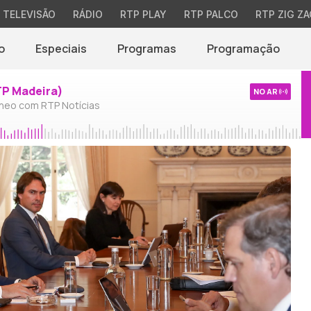
TELEVISÃO
RÁDIO
RTP PLAY
RTP PALCO
RTP ZIG ZA
o
Especiais
Programas
Programação
TP Madeira)
NO AR
neo com RTP Notícias