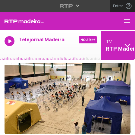
Entrar
Telejornal Madeira
NO AR
TV
RTP Madei