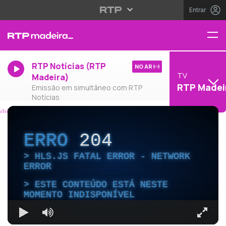
Entrar
RTP Notícias (RTP
NO AR
TV
Madeira)
RTP Madei
Emissão em simultâneo com RTP
Notícias
ERRO
204
HLS.JS FATAL ERROR - NETWORK
ERROR
ESTE CONTEÚDO ESTÁ NESTE
MOMENTO INDISPONÍVEL