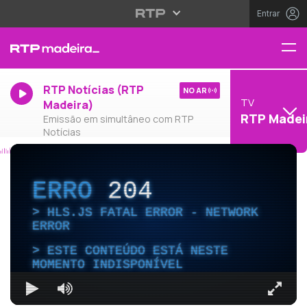
Entrar
RTP Notícias (RTP
NO AR
TV
Madeira)
RTP Madei
Emissão em simultâneo com RTP
Notícias
ERRO
204
HLS.JS FATAL ERROR - NETWORK
ERROR
ESTE CONTEÚDO ESTÁ NESTE
MOMENTO INDISPONÍVEL