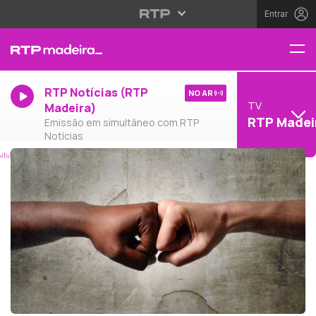
Entrar
RTP Notícias (RTP
NO AR
TV
Madeira)
RTP Madei
Emissão em simultâneo com RTP
Notícias