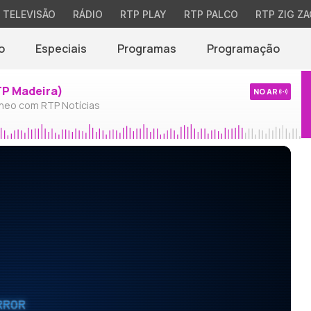
TELEVISÃO
RÁDIO
RTP PLAY
RTP PALCO
RTP ZIG ZA
o
Especiais
Programas
Programação
TP Madeira)
NO AR
neo com RTP Notícias
RROR