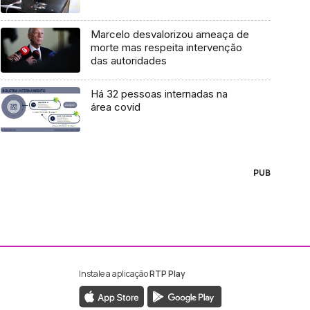
Marcelo desvalorizou ameaça de
morte mas respeita intervenção
das autoridades
Há 32 pessoas internadas na
área covid
PUB
Instale a aplicação
RTP Play
ebook da RTP Madeira
nstagram da RTP Madeira