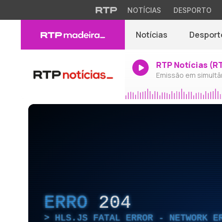
NOTÍCIAS
DESPORTO
Notícias
Desport
RTP Notícias (R
Emissão em simultâ
ERRO
204
HLS.JS FATAL ERROR - NETWORK E