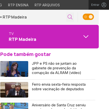
G
RTP ENSINA
RTP ARQUIVOS
Entrar
+ RTP Madeira
TV
RTP Madeira
Pode também gostar
JPP e PS não se juntam ao
gabinete de prevenção da
corrupção da ALRAM (vídeo)
Ferro envia sexta-feira resposta
sobre vacinação de deputados
Aniversário de Santa Cruz serviu