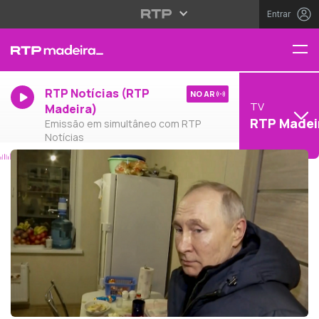
Entrar
RTP Notícias (RTP
NO AR
TV
Madeira)
RTP Madei
Emissão em simultâneo com RTP
Notícias