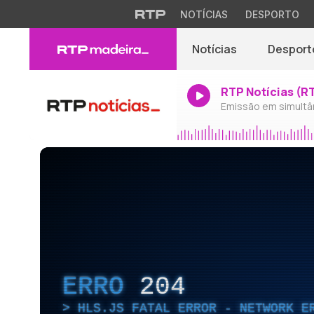
NOTÍCIAS
DESPORTO
Notícias
Desport
RTP Notícias (R
Emissão em simultâ
ERRO
204
HLS.JS FATAL ERROR - NETWORK E