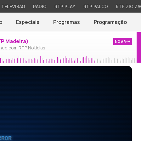
TELEVISÃO
RÁDIO
RTP PLAY
RTP PALCO
RTP ZIG ZA
o
Especiais
Programas
Programação
TP Madeira)
NO AR
neo com RTP Notícias
RROR