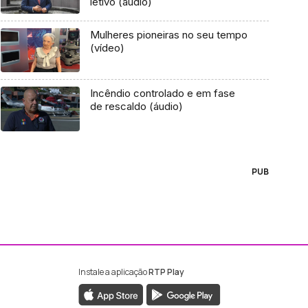
letivo (áudio)
Mulheres pioneiras no seu tempo
(vídeo)
Incêndio controlado e em fase
de rescaldo (áudio)
PUB
Instale a aplicação
RTP Play
ebook da RTP Madeira
nstagram da RTP Madeira