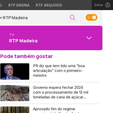
G
RTP ENSINA
RTP ARQUIVOS
Entrar
+ RTP Madeira
TV
RTP Madeira
Pode também gostar
PR diz que tem tido uma “boa
articulação” com o primeiro-
ministro
Governo espera fechar 2024
com o processamento de 12 mil
toneladas de cana de açúcar
(áudio)
Aprovado fim do regime