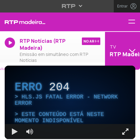
Entrar
RTP Notícias (RTP
NO AR
TV
Madeira)
RTP Madei
Emissão em simultâneo com RTP
Notícias
ERRO
204
HLS.JS FATAL ERROR - NETWORK
ERROR
ESTE CONTEÚDO ESTÁ NESTE
MOMENTO INDISPONÍVEL