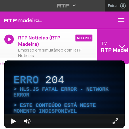
Entrar
RTP Notícias (RTP
NO AR
TV
Madeira)
RTP Madei
Emissão em simultâneo com RTP
Notícias
ERRO
204
HLS.JS FATAL ERROR - NETWORK
ERROR
ESTE CONTEÚDO ESTÁ NESTE
MOMENTO INDISPONÍVEL