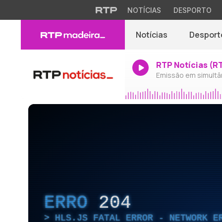
NOTÍCIAS
DESPORTO
Notícias
Desport
RTP Notícias (R
Emissão em simultâ
ERRO
204
HLS.JS FATAL ERROR - NETWORK E