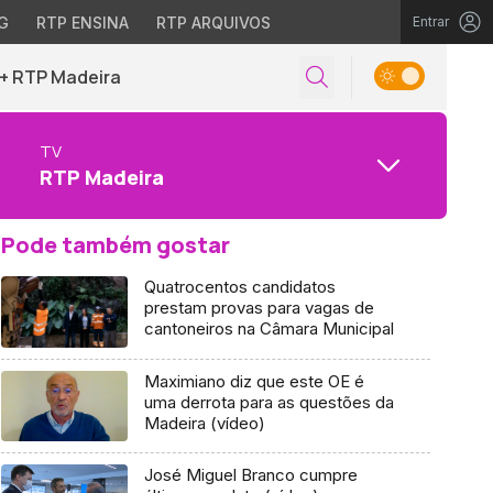
G
RTP ENSINA
RTP ARQUIVOS
Entrar
+ RTP Madeira
TV
RTP Madeira
Pode também gostar
Quatrocentos candidatos
prestam provas para vagas de
cantoneiros na Câmara Municipal
Maximiano diz que este OE é
uma derrota para as questões da
Madeira (vídeo)
José Miguel Branco cumpre