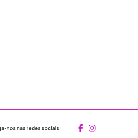
Aceder ao Fac
Aceder ao I
ga-nos nas redes sociais