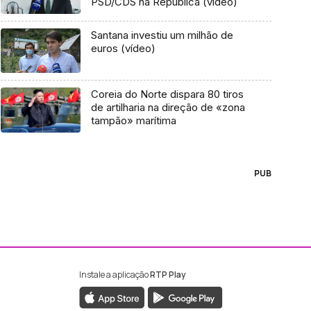
PSD/CDS na República (vídeo)
Santana investiu um milhão de
euros (vídeo)
Coreia do Norte dispara 80 tiros
de artilharia na direção de «zona
tampão» marítima
PUB
Instale a aplicação
RTP Play
ebook da RTP Madeira
nstagram da RTP Madeira