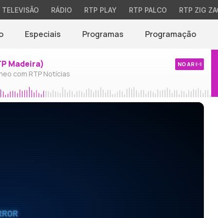
TELEVISÃO
RÁDIO
RTP PLAY
RTP PALCO
RTP ZIG ZA
o
Especiais
Programas
Programação
TP Madeira)
NO AR
neo com RTP Notícias
RROR