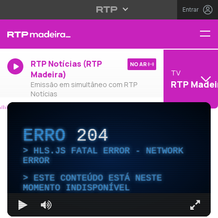
Entrar
RTP Notícias (RTP
NO AR
TV
Madeira)
RTP Madei
Emissão em simultâneo com RTP
Notícias
ERRO
204
HLS.JS FATAL ERROR - NETWORK
ERROR
ESTE CONTEÚDO ESTÁ NESTE
MOMENTO INDISPONÍVEL