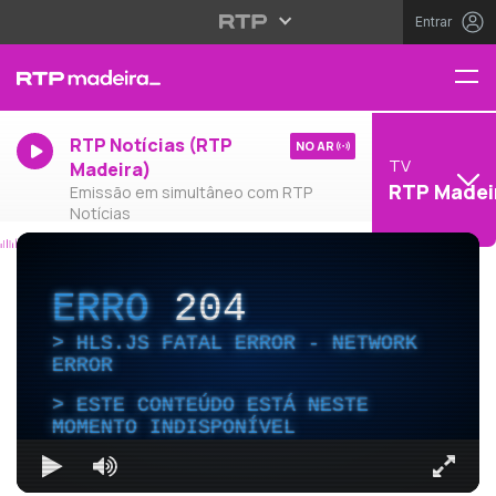
Entrar
RTP Notícias (RTP
NO AR
TV
Madeira)
RTP Madei
Emissão em simultâneo com RTP
Notícias
ERRO
204
HLS.JS FATAL ERROR - NETWORK
ERROR
ESTE CONTEÚDO ESTÁ NESTE
MOMENTO INDISPONÍVEL